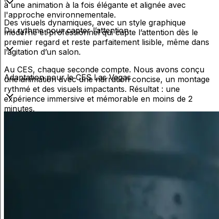
à une animation à la fois élégante et alignée avec
l'approche environnementale.
Des visuels dynamiques, avec un style graphique
Du rythme pour capter l’attention
moderne et professionnel qui capte l’attention dès le
premier regard et reste parfaitement lisible, même dans
l’agitation d’un salon.
Au CES, chaque seconde compte. Nous avons conçu
Adaptation pour le CES Las Vegas
une animation avec une narration concise, un montage
rythmé et des visuels impactants. Résultat : une
expérience immersive et mémorable en moins de 2
minutes.
Dans un environnement où les visiteurs affluent, les
contenus doivent être accrocheurs.
- Texte ? Court, précis, en anglais, et 100% lisible à
distance.
- Visuel ? Efficace et compréhensible en un clin d’œil.
- Message ? Une technologie qui change la donne pour
l’industrie.