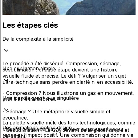
Les
étapes
clés
De la complexité à la simplicité
Le procédé a été disséqué. Compression, séchage,
Une explication simple
désublimation : chaque étape devient une histoire
visuelle fluide et précise. Le défi ? Vulgariser un sujet
ultra-technique sans perdre en clarté ni en accessibilité.
- Compression ? Nous illustrons un gaz en mouvement,
Une identité graphique singulière
prêt à être transformé.
- Séchage ? Une métaphore visuelle simple et
évocatrice.
La palette visuelle mêle des tons technologiques, comme
Des animations motion design
bleus et gris modernes, à des verts rassurants pour
- Désublimation ? Le CO₂ devient de la glace: simple et
rappeler l’impact positif. Une combinaison qui donne vie
percutant.